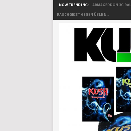
NOW TRENDING:
ARMAGEDDON 3G RÄU
RAUCHGEIST GEGEN ÜBLE N...