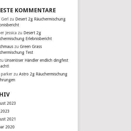
ESTE KOMMENTARE
 Gerl
zu
Desert 2g Räuchermischung
bnisbericht
er Jessica
zu
Desert 2g
chermischung Erlebnisbericht
chmaus
zu
Green Grass
chermischung Test
zu
Unseriöser Händler endlich dingfest
acht!
 parker
zu
Astro 2g Räuchermischung
ahrungen
HIV
ust 2023
 2023
ust 2021
uar 2020