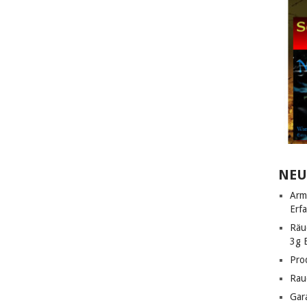
NEU
Arm
Erf
Räu
3g 
Pro
Rau
Gar