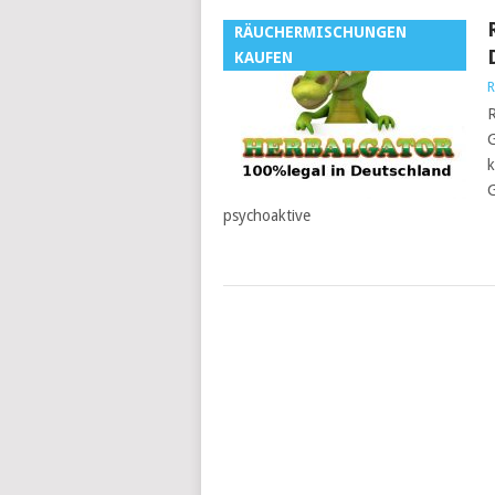
RÄUCHERMISCHUNGEN
KAUFEN
R
R
G
k
G
psychoaktive