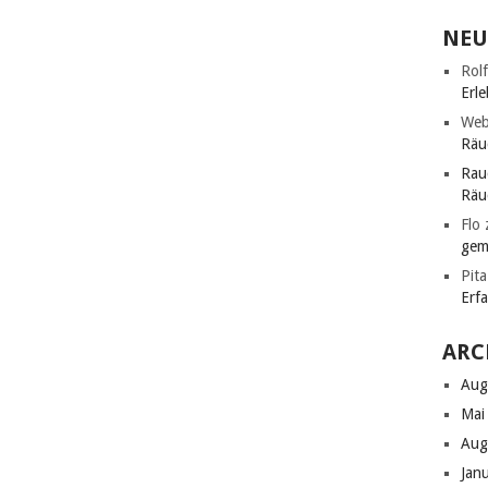
NEU
Rolf
Erle
Web
Räu
Rau
Räu
Flo
gem
Pita
Erf
ARC
Aug
Mai
Aug
Jan