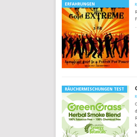
ERFAHRUNGEN
R
R
F
…
RÄUCHERMISCHUNGEN TEST
R
G
d
R
k
K