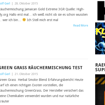
olf Gerl
|
28. Oktober 2015
äuchermischung Jamaican Gold Extreme 3GR Quelle: High-
ly.org Hallo erst mal… ich weiß nicht ob sie es schon wussten
 wer ich bin…
Ich Stell mich erst mal
Read More
RAE
GREEN GRASS RÄUCHERMISCHUNG TEST
SUP
olf Gerl
|
21. Oktober 2015
reen Grass Herbal Smoke Blend Erfahrungsbericht Heute
arf ich einen richtigen Exoten vorstellen, die
äuchermischung GreenGrass. Der Hersteller versichert das
eine Chemikalien verwendet wurden und nur natürliche
räuter