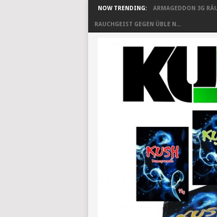
NOW TRENDING:
ARMAGEDDON 3G RÄU
RAUCHGEIST GEGEN ÜBLE N...