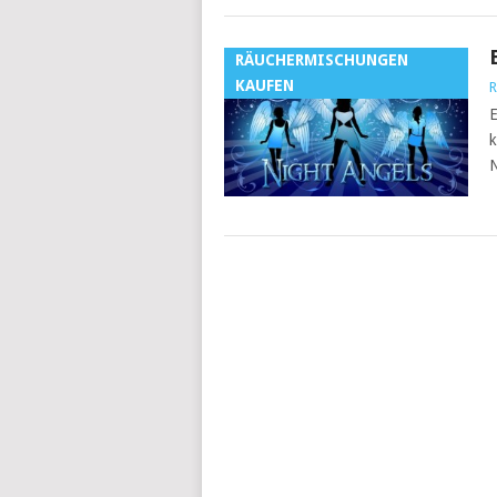
RÄUCHERMISCHUNGEN
KAUFEN
R
E
k
N