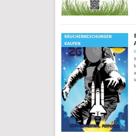
RÄUCHERMISCHUNGEN
KAUFEN
R
R
b
a
V