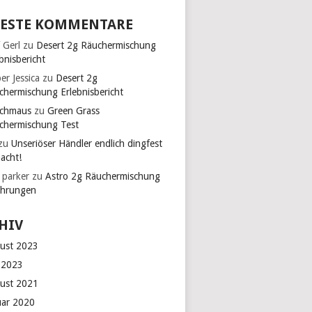
ESTE KOMMENTARE
 Gerl
zu
Desert 2g Räuchermischung
bnisbericht
er Jessica
zu
Desert 2g
chermischung Erlebnisbericht
chmaus
zu
Green Grass
chermischung Test
zu
Unseriöser Händler endlich dingfest
acht!
 parker
zu
Astro 2g Räuchermischung
ahrungen
HIV
ust 2023
 2023
ust 2021
uar 2020