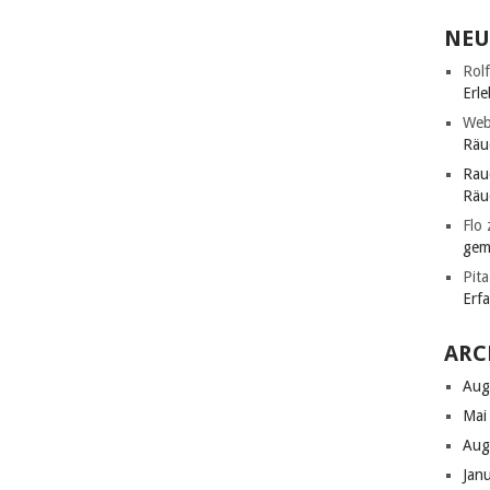
NEU
Rolf
Erle
Web
Räu
Rau
Räu
Flo
gem
Pita
Erf
ARC
Aug
Mai
Aug
Jan