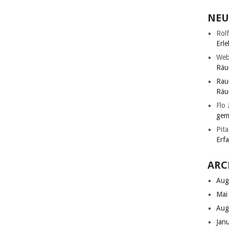
NEU
Rolf
Erle
Web
Räu
Rau
Räu
Flo
gem
Pita
Erf
ARC
Aug
Mai
Aug
Jan