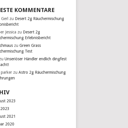
ESTE KOMMENTARE
 Gerl
zu
Desert 2g Räuchermischung
bnisbericht
er Jessica
zu
Desert 2g
chermischung Erlebnisbericht
chmaus
zu
Green Grass
chermischung Test
zu
Unseriöser Händler endlich dingfest
acht!
 parker
zu
Astro 2g Räuchermischung
ahrungen
HIV
ust 2023
 2023
ust 2021
uar 2020