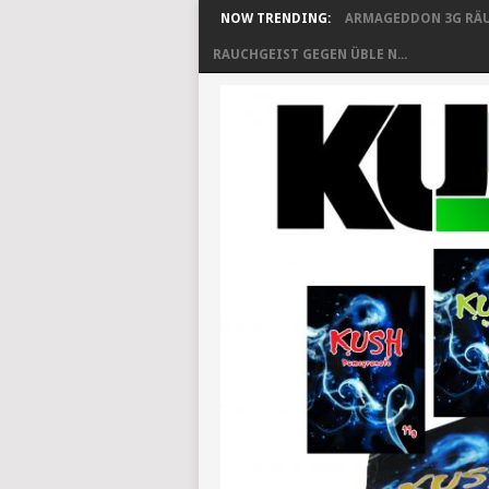
NOW TRENDING:
ARMAGEDDON 3G RÄU
RAUCHGEIST GEGEN ÜBLE N...