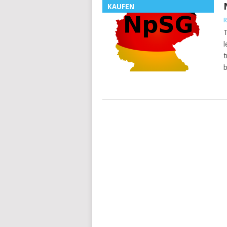
KAUFEN
R
T
l
t
b