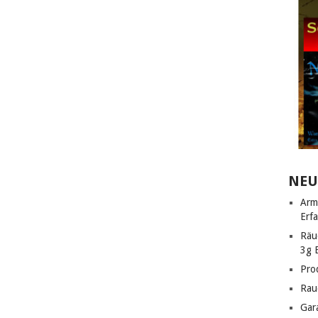
NEU
Arm
Erf
Räu
3g 
Pro
Rau
Gar