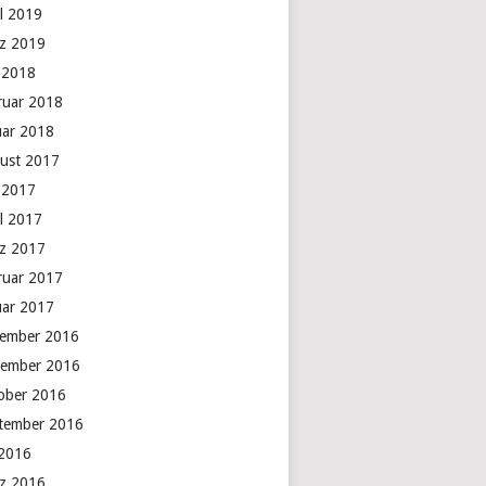
il 2019
z 2019
 2018
ruar 2018
uar 2018
ust 2017
 2017
il 2017
z 2017
ruar 2017
uar 2017
ember 2016
ember 2016
ober 2016
tember 2016
 2016
z 2016