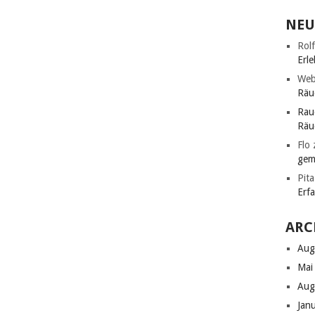
NEU
Rolf
Erle
Web
Räu
Rau
Räu
Flo
gem
Pita
Erf
ARC
Aug
Mai
Aug
Jan