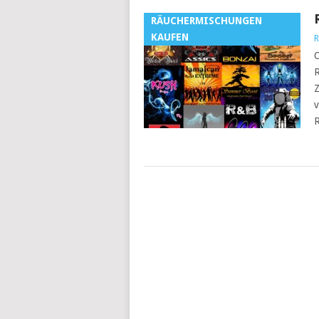
RÄUCHERMISCHUNGEN
KAUFEN
R
O
R
Z
v
R