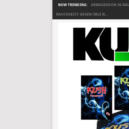
NOW TRENDING:
ARMAGEDDON 3G RÄU
RAUCHGEIST GEGEN ÜBLE N...