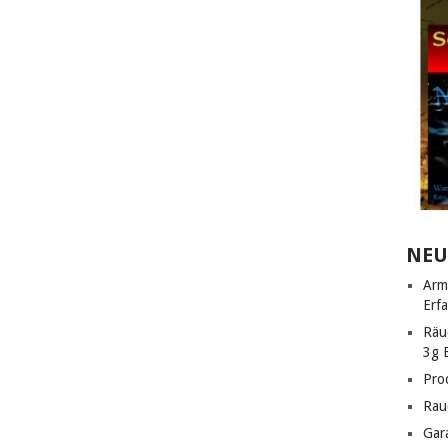
NEU
Arm
Erf
Räu
3g 
Pro
Rau
Gar