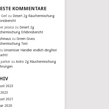
ESTE KOMMENTARE
 Gerl
zu
Desert 2g Räuchermischung
bnisbericht
er Jessica
zu
Desert 2g
chermischung Erlebnisbericht
chmaus
zu
Green Grass
chermischung Test
zu
Unseriöser Händler endlich dingfest
acht!
 parker
zu
Astro 2g Räuchermischung
ahrungen
HIV
ust 2023
 2023
ust 2021
uar 2020