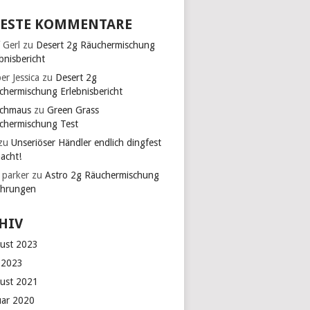
ESTE KOMMENTARE
 Gerl
zu
Desert 2g Räuchermischung
bnisbericht
er Jessica
zu
Desert 2g
chermischung Erlebnisbericht
chmaus
zu
Green Grass
chermischung Test
zu
Unseriöser Händler endlich dingfest
acht!
 parker
zu
Astro 2g Räuchermischung
ahrungen
HIV
ust 2023
 2023
ust 2021
uar 2020