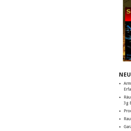
NEU
Arm
Erf
Räu
3g 
Pro
Rau
Gar