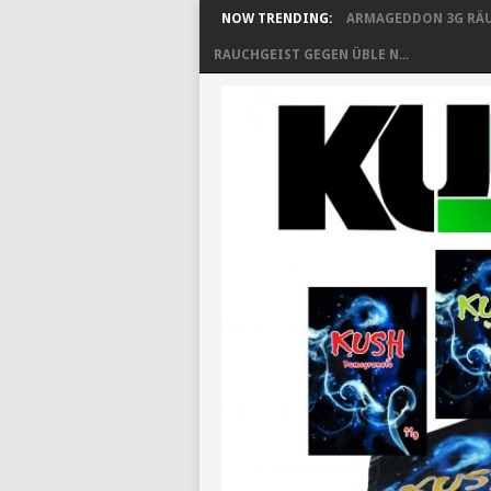
NOW TRENDING:
ARMAGEDDON 3G RÄU
RAUCHGEIST GEGEN ÜBLE N...