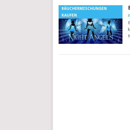
RÄUCHERMISCHUNGEN
KAUFEN
R
E
k
N