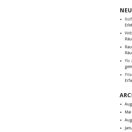
NEU
Rolf
Erle
Web
Räu
Rau
Räu
Flo
gem
Pita
Erf
ARC
Aug
Mai
Aug
Jan