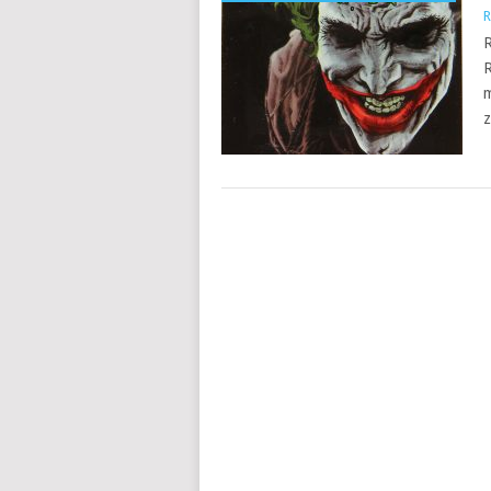
R
R
R
m
z