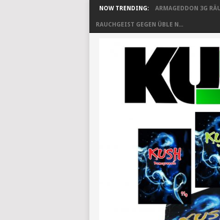
NOW TRENDING:
ARMAGEDDON 3G RÄU
RAUCHGEIST GEGEN ÜBLE N...