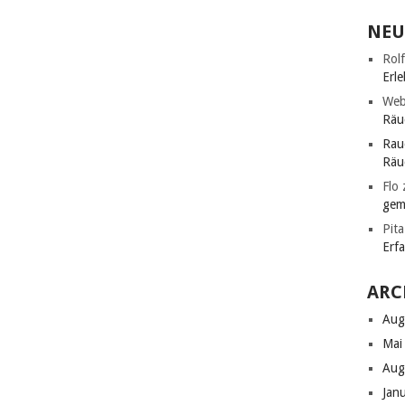
NEU
Rolf
Erle
Web
Räu
Rau
Räu
Flo
gem
Pita
Erf
ARC
Aug
Mai
Aug
Jan