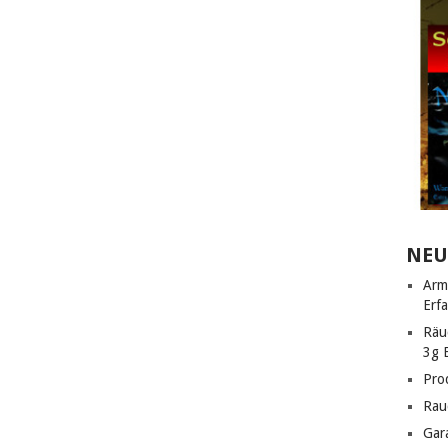
NEU
Arm
Erf
Räu
3g 
Pro
Rau
Gar