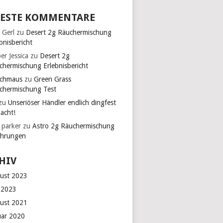
ESTE KOMMENTARE
 Gerl
zu
Desert 2g Räuchermischung
bnisbericht
er Jessica
zu
Desert 2g
chermischung Erlebnisbericht
chmaus
zu
Green Grass
chermischung Test
zu
Unseriöser Händler endlich dingfest
acht!
 parker
zu
Astro 2g Räuchermischung
ahrungen
HIV
ust 2023
 2023
ust 2021
uar 2020